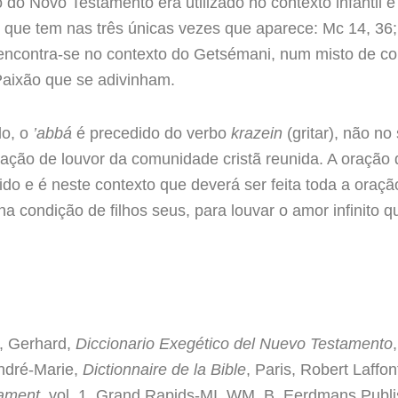
 do Novo Testamento era utilizado no contexto infantil e 
 que tem nas três únicas vezes que aparece: Mc 14, 36; 
encontra-se no contexto do Getsémani, num misto de co
Paixão que se adivinham.
lo, o
’abbá
é precedido do verbo
krazein
(gritar), não n
 oração de louvor da comunidade cristã reunida. A oração
do e é neste contexto que deverá ser feita toda a oraçã
a condição de filhos seus, para louvar o amor infinito q
 Gerhard,
Diccionario Exegético del Nuevo Testamento
ndré-Marie,
Dictionnaire de la Bible
, Paris, Robert Laffo
tament
, vol. 1, Grand Rapids-MI, WM. B. Eerdmans Publi