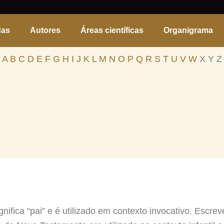
das
Autores
Áreas científicas
Organigrama
A
B
C
D
E
F
G
H
I
J
K
L
M
N
O
P
Q
R
S
T
U
V
W
X Y Z
ignifica “pai” e é utilizado em contexto invocativo. Escr