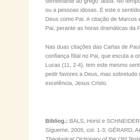
semelhante ao grego
’abbá
. No tempo
ou a pessoas idosas. É este o sentido
Deus como Pai. A citação de Marcos 
Pai, perante as horas dramáticas da 
Nas duas citações das Cartas de Pau
confiança filial no Pai, que escuta a
Lucas (11, 2-4), tem este mesmo senti
pedir favores a Deus, mas sobretudo n
excelência, Jesus Cristo.
Bibliog.:
BALS, Horst e SCHNEIDER,
Sígueme, 2005, col. 1-3; GÉRARD, A
Theological Dictionary of the Old Tes