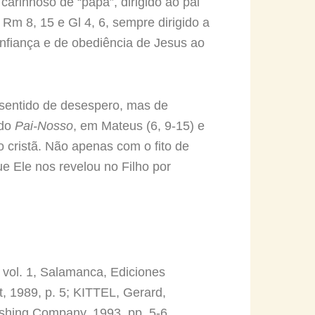
carinhoso de “papá”, dirigido ao pai
Rm 8, 15 e Gl 4, 6, sempre dirigido a
nfiança e de obediência de Jesus ao
o sentido de desespero, mas de
 do
Pai-Nosso
, em Mateus (6, 9-15) e
o cristã. Não apenas com o fito de
ue Ele nos revelou no Filho por
, vol. 1, Salamanca, Ediciones
nt, 1989, p. 5; KITTEL, Gerard,
shing Company, 1993, pp. 5-6.