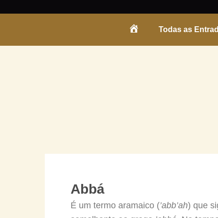
Skip
to
Todas as Entra
content
ENTRADA
Abbá
É um termo aramaico (
’abb’ah
) que s