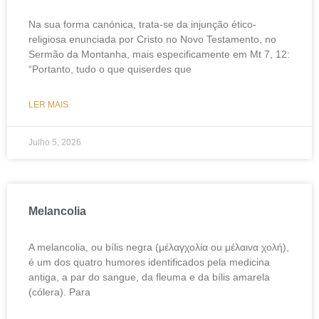
Na sua forma canónica, trata-se da injunção ético-
religiosa enunciada por Cristo no Novo Testamento, no
Sermão da Montanha, mais especificamente em Mt 7, 12:
“Portanto, tudo o que quiserdes que
LER MAIS
Julho 5, 2026
Melancolia
A melancolia, ou bílis negra (μέλαγχολία ou μέλαινα χολή),
é um dos quatro humores identificados pela medicina
antiga, a par do sangue, da fleuma e da bílis amarela
(cólera). Para