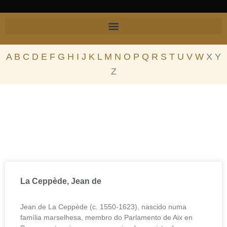
Skip
to
content
A
B
C
D
E
F
G
H
I
J
K
L
M
N
O
P
Q
R
S
T
U
V
W
X Y
Z
La Ceppède, Jean de
Jean de La Ceppède (c. 1550-1623), nascido numa
família marselhesa, membro do Parlamento de Aix en