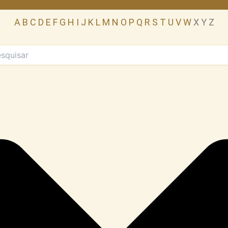
A
B
C
D
E
F
G
H
I
J
K
L
M
N
O
P
Q
R
S
T
U
V
W
X Y Z