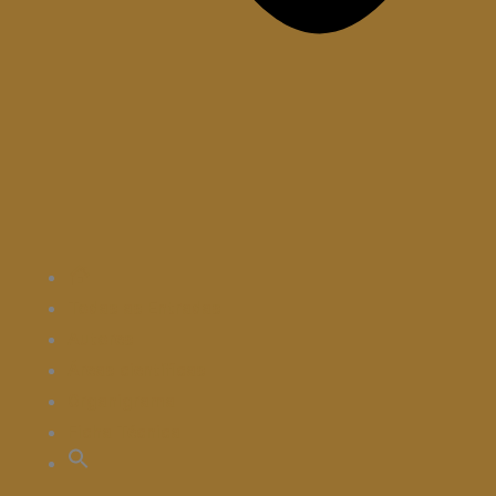
ENTRADA
Todas as Entradas
Autores
Áreas científicas
Organigrama
Ficha Técnica