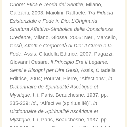
Cuore: Etica e Teoria del Sentire
, Milano,
Garzanti, 2003; Maiolini, Raffaele,
Tra Fiducia
Esistenziale e Fede in Dio
:
L’Originaria
Struttura Affettivo-Simbolica della Conscienza
Credente
, Milano, Glossa, 2005; Neri, Marcello,
Gesù, Affetti e Corporeità di Dio
: Il Cuore e la
Fede
, Assis, Citadella Editrice, 2007; Pagazzi,
Giovanni Cesare,
Il Principio Era Il Legame:
Sensi e Bisogni per Dire Gesù,
Assis, Citadella
Editrice, 2004; Pourrat, Pierre, “Affections”,
in
Dictionnaire de Spiritualité Ascétique et
Mystique
, t. i, Paris, Beauchesne, 1937, pp.
235-239;
Id
., “Affective (spiritualité)”,
in
Dictionnaire de Spiritualité Ascétique et
Mystique
, t. i, Paris, Beauchesne, 1937, pp.