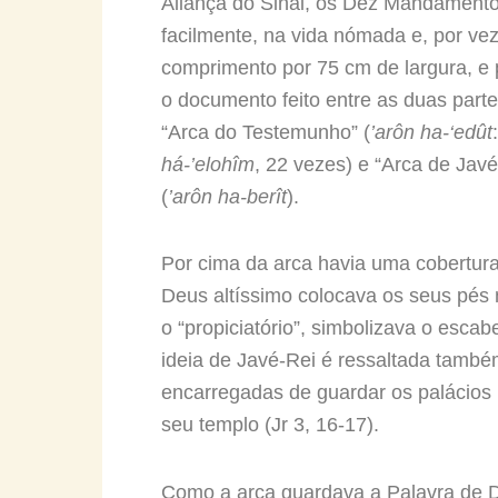
Aliança do Sinai, os Dez Mandamentos
facilmente, na vida nómada e, por vez
comprimento por 75 cm de largura, e 
o documento feito entre as duas part
“Arca do Testemunho” (
’arôn ha-‘edût
há-’elohîm
, 22 vezes) e “Arca de Javé
(
’arôn ha-berît
).
Por cima da arca havia uma cobertura
Deus altíssimo colocava os seus pés 
o “propiciatório”, simbolizava o escab
ideia de Javé-Rei é ressaltada també
encarregadas de guardar os palácios 
seu templo (Jr 3, 16-17).
Como a arca guardava a Palavra de D