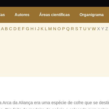
das
Autores
Áreas científicas
Organigrama
A
B
C
D
E
F
G
H
I
J
K
L
M
N
O
P
Q
R
S
T
U
V
W
X Y Z
, a Arca da Aliança era uma espécie de cofre que se des