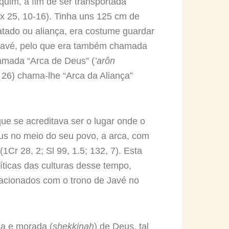
uim, a fim de ser transportada
Ex 25, 10-16). Tinha uns 125 cm de
atado ou aliança, era costume guardar
e Javé, pelo que era também chamada
hamada “Arca de Deus” (
’arôn
 26) chama-lhe “Arca da Aliança”
 que se acreditava ser o lugar onde o
eus no meio do seu povo, a arca, com
1Cr 28, 2; Sl 99, 1.5; 132, 7). Esta
íticas das culturas desse tempo,
lacionados com o trono de Javé no
ça e morada (
shekkinah
) de Deus, tal