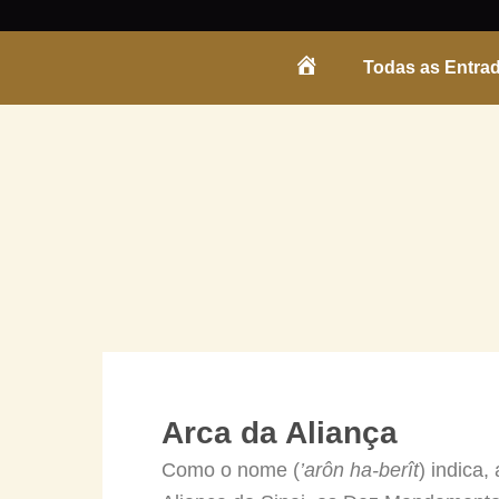
Skip
to
Todas as Entra
content
ENTRADA
Arca da Aliança
Como o nome (
’arôn ha-berît
) indica