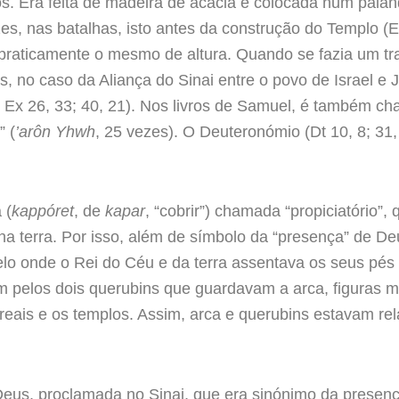
. Era feita de madeira de acácia e colocada num palanq
es, nas batalhas, isto antes da construção do Templo (
praticamente o mesmo de altura. Quando se fazia um tr
es, no caso da Aliança do Sinai entre o povo de Israel 
: Ex 26, 33; 40, 21). Nos livros de Samuel, é também c
” (
’arôn Yhwh
, 25 vezes). O Deuteronómio (Dt 10, 8; 31,
 (
kappóret
, de
kapar
, “cobrir”) chamada “propiciatório”,
na terra. Por isso, além de símbolo da “presença” de D
elo onde o Rei do Céu e da terra assentava os seus pés (
m pelos dois querubins que guardavam a arca, figuras m
reais e os templos. Assim, arca e querubins estavam re
eus, proclamada no Sinai, que era sinónimo da presen