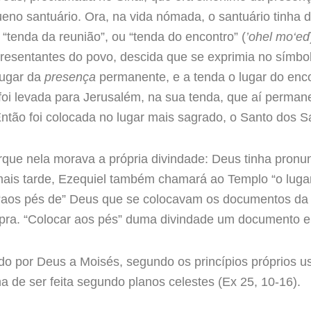
o santuário. Ora, na vida nómada, o santuário tinha de
tenda da reunião”, ou “tenda do encontro” (
’ohel mo‘ed
presentantes do povo, descida que se exprimia no símbo
lugar da
presença
permanente, e a tenda o lugar do enc
foi levada para Jerusalém, na sua tenda, que aí permane
tão foi colocada no lugar mais sagrado, o Santo dos S
orque nela morava a própria divindade: Deus tinha pron
 mais tarde, Ezequiel também chamará ao Templo “o luga
 “aos pés de” Deus que se colocavam os documentos da 
ra. “Colocar aos pés” duma divindade um documento er
ado por Deus a Moisés, segundo os princípios próprios 
 de ser feita segundo planos celestes (Ex 25, 10-16).