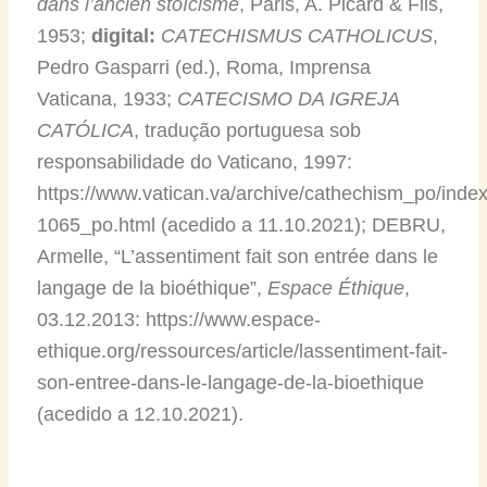
dans l’ancien stoïcisme
, Paris, A. Picard & Fils,
1953;
digital:
CATECHISMUS CATHOLICUS
,
Pedro Gasparri (ed.), Roma, Imprensa
Vaticana, 1933;
CATECISMO DA IGREJA
CATÓLICA
, tradução portuguesa sob
responsabilidade do Vaticano, 1997:
https://www.vatican.va/archive/cathechism_po/in
1065_po.html (acedido a 11.10.2021); DEBRU,
Armelle, “L’assentiment fait son entrée dans le
langage de la bioéthique”,
Espace Éthique
,
03.12.2013: https://www.espace-
ethique.org/ressources/article/lassentiment-fait-
son-entree-dans-le-langage-de-la-bioethique
(acedido a 12.10.2021).