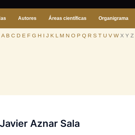
das
Autores
Áreas científicas
Organigrama
A
B
C
D
E
F
G
H
I
J
K
L
M
N
O
P
Q
R
S
T
U
V
W
X Y Z
Javier Aznar Sala