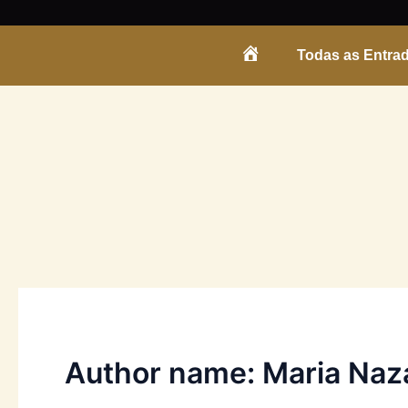
Skip
to
Todas as Entra
content
ENTRADA
Author name: Maria Naz