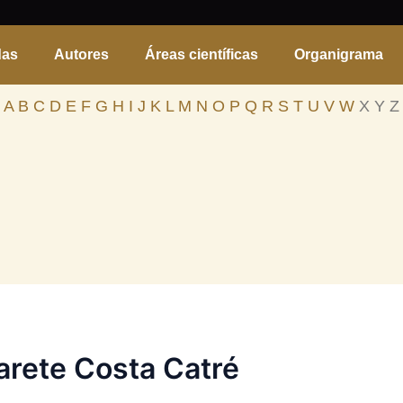
das
Autores
Áreas científicas
Organigrama
A
B
C
D
E
F
G
H
I
J
K
L
M
N
O
P
Q
R
S
T
U
V
W
X Y Z
arete Costa Catré