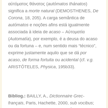
αὐτόματος θάνατος (
autómatos thánatos
)
significa a
morte natural
(DEMOSTHENES,
De
Corona
, 18, 205). A carga semântica de
autómatos
e noções afins está igualmente
associada à ideia de
acaso
– Αὐτοματία
(
Automatía
), por exemplo, é a deusa do acaso
ou da fortuna – e, num sentido mais “técnico”,
exprime justamente aquilo que se dá
por
acaso
,
de forma fortuita
ou
acidental
(cf.
v.g.
ARISTÓTELES,
Physica
, 195b33).
Bibliog.:
BAILLY, A.,
Dictionnaire Grec-
français
, Paris, Hachette, 2000,
sub vocibus
;