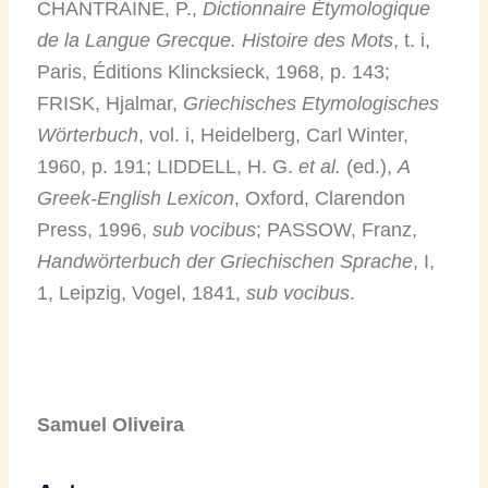
CHANTRAINE, P.,
Dictionnaire Étymologique
de la Langue Grecque. Histoire des Mots
, t. i,
Paris, Éditions Klincksieck, 1968, p. 143;
FRISK, Hjalmar,
Griechisches Etymologisches
Wörterbuch
, vol. i, Heidelberg, Carl Winter,
1960, p. 191; LIDDELL, H. G.
et al.
(ed.),
A
Greek-English Lexicon
, Oxford, Clarendon
Press, 1996,
sub vocibus
; PASSOW, Franz,
Handwörterbuch der Griechischen Sprache
, I,
1, Leipzig, Vogel, 1841,
sub vocibus
.
Samuel Oliveira