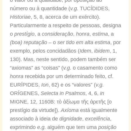
número ou à quantidade (
v.g.
TUCÍDIDES,
Historiae
, 5, 8, acerca de um exército).
Particularmente a respeito de pessoas, designa
o
prestígio
, a
consideração
,
honra
,
estima
, a
(boa) reputação
– o
ser tido em alta estima
, por
exemplo, pelos concidadãos (
Idem
,
ibidem
, 1,
130). Mas, neste sentido, podem também ser
“axiomas” as “coisas” (
v.g.
o casamento como
honra
recebida por um determinado feito, cf.
EURÍPIDES,
Ion
, 62) e os “valores” (
v.g.
ORÍGENES,
Selecta in Psalmos
, 4, 6,
in
MIGNE, 12, 1160B: τὸ ἀξίωμα τῆς ἀρετῆς [o
prestígio da virtude]).
Axíoma
está igualmente
associado à ideia de
dignidade
,
excelência
,
exprimindo
e.g.
alguém que tem uma
posição