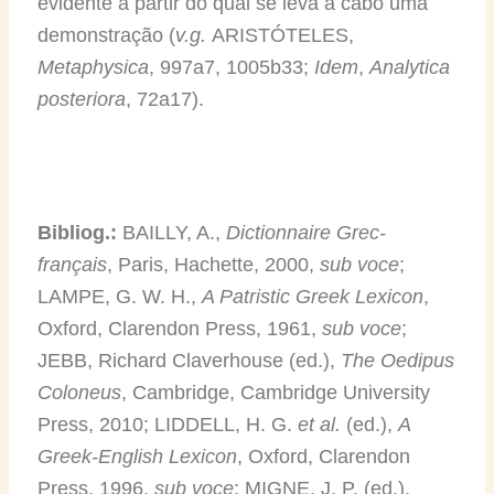
evidente a partir do qual se leva a cabo uma
demonstração (
v.g.
ARISTÓTELES,
Metaphysica
, 997a7, 1005b33;
Idem
,
Analytica
posteriora
, 72a17).
Bibliog.:
BAILLY, A.,
Dictionnaire Grec-
français
, Paris, Hachette, 2000,
sub voce
;
LAMPE, G. W. H.,
A Patristic Greek Lexicon
,
Oxford, Clarendon Press, 1961,
sub voce
;
JEBB, Richard Claverhouse (ed.),
The Oedipus
Coloneus
, Cambridge, Cambridge University
Press, 2010; LIDDELL, H. G.
et al.
(ed.),
A
Greek-English Lexicon
, Oxford, Clarendon
Press, 1996,
sub voce
; MIGNE, J. P. (ed.),