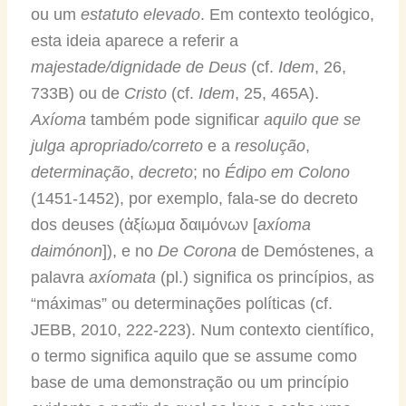
ou um
estatuto elevado
. Em contexto teológico,
esta ideia aparece a referir a
majestade/dignidade de Deus
(cf.
Idem
, 26,
733B) ou de
Cristo
(cf.
Idem
, 25, 465A).
Axíoma
também pode significar
aquilo que se
julga
apropriado/correto
e a
resolução
,
determinação
,
decreto
; no
Édipo em Colono
(1451-1452), por exemplo, fala-se do decreto
dos deuses (ἀξίωμα δαιμόνων [
axíoma
daimónon
]), e no
De Corona
de Demóstenes, a
palavra
axíomata
(pl.) significa os princípios, as
“máximas” ou determinações políticas (cf.
JEBB, 2010, 222-223). Num contexto científico,
o termo significa aquilo que se assume como
base de uma demonstração ou um princípio