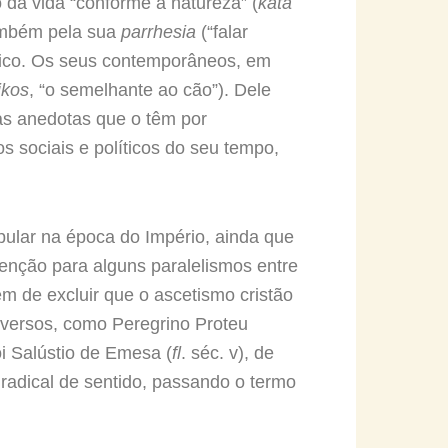
 da vida “conforme à natureza” (
kata
também pela sua
parrhesia
(“falar
ínico. Os seus contemporâneos, em
ikos
, “o semelhante ao cão”). Dele
as anedotas que o têm por
s sociais e políticos do seu tempo,
opular na época do Império, ainda que
enção para alguns paralelismos entre
ém de excluir que o ascetismo cristão
niversos, como Peregrino Proteu
oi Salústio de Emesa (
fl
. séc. v), de
radical de sentido, passando o termo