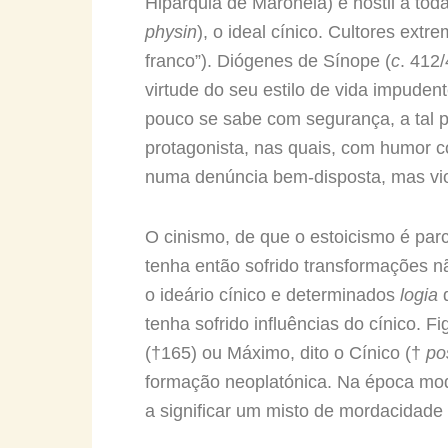
Hipárquia de Maroneia) e hostil a to
physin
), o ideal cínico. Cultores ex
franco”). Diógenes de Sínope (
c
. 412
virtude do seu estilo de vida impude
pouco se sabe com segurança, a tal p
protagonista, nas quais, com humor cor
numa denúncia bem-disposta, mas violen
O cinismo, de que o estoicismo é parc
tenha então sofrido transformações n
o ideário cínico e determinados
logia
d
tenha sofrido influências do cínico. 
(†165) ou Máximo, dito o Cínico (†
po
formação neoplatónica. Na época mode
a significar um misto de mordacidade e