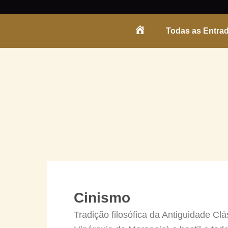
Skip
to
Todas as Entra
content
ENTRADA
Cinismo
Tradição filosófica da Antiguidade Clás