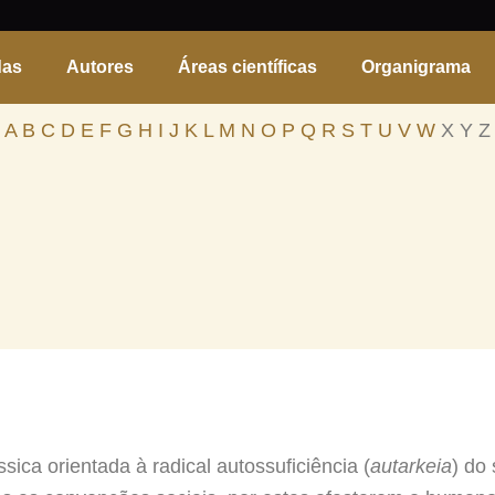
das
Autores
Áreas científicas
Organigrama
A
B
C
D
E
F
G
H
I
J
K
L
M
N
O
P
Q
R
S
T
U
V
W
X Y Z
sica orientada à radical autossuficiência (
autarkeia
) do