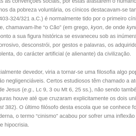
das as convenções sociais, por estas afastarem o humano
tremos da pobreza voluntária, os cínicos destacavam-se 
/403-324/321 a.C.) é normalmente tido por o primeiro c
nte, chamavam-lhe “o Cão” (em grego,
kyon
, de onde
kyn
onto a sua figura histórica se esvaneceu sob as inúmer
rosivo, desconstrói, por gestos e palavras, os adquirido
ta, do carácter artificial (e alienante) da civilização.
ialmente devedor, viria a tornar-se uma filosofia algo p
ão negligenciáveis. Certos estudiosos têm chamado a at
e Jesus (
e.g
., Lc 9, 3 ou Mt 6, 25 ss.), não sendo tamb
Figuras houve até que cruzaram explicitamente os dois u
st
382). O último filósofo desta escola que se conhece f
rna, o termo “cinismo” acabou por sofrer uma inflexão 
 hipocrisia.