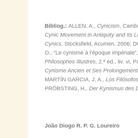
Bibliog.:
ALLEN, A.,
Cynicism
, Camb
Cynic Movement in Antiquity and Its 
Cynics
, Stocksfield, Acumen, 2006;
O., “Le cynisme à l’époque impériale”
Philosophes Illustres
, 2.ª ed., liv. v
Cynisme Ancien et Ses Prolongements.
MARTÍN GARCIA, J. A.,
Los Filósofos
PRÖBSTING, H.,
Der Kynismus des D
João Diogo R. P. G. Loureiro