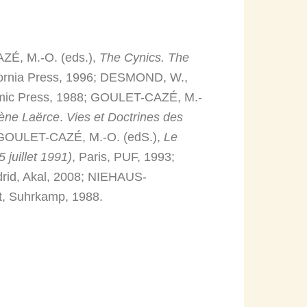
ZÉ, M.-O. (eds.),
The Cynics. The
ifornia Press, 1996; DESMOND, W.,
emic Press, 1988; GOULET-CAZÉ, M.-
ène Laërce
.
Vies et Doctrines des
. e GOULET-CAZÉ, M.-O. (edS.),
Le
juillet 1991)
, Paris, PUF, 1993;
adrid, Akal, 2008; NIEHAUS-
urt, Suhrkamp, 1988.