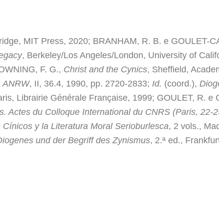
ridge, MIT Press, 2020; BRANHAM, R. B. e GOULET-CA
Legacy
, Berkeley/Los Angeles/London, University of Cal
 DOWNING, F. G.,
Christ and the Cynics
, Sheffield, Acad
,
ANRW
, II, 36.4, 1990, pp. 2720-2833;
Id.
(coord.),
Diog
i, Paris, Librairie Générale Française, 1999; GOULET, R
 Actes du Colloque International du CNRS (Paris, 22-25 
 Cínicos y la Literatura Moral Serioburlesca
, 2 vols., M
iogenes und der Begriff des Zynismus
, 2.ª ed., Frankf