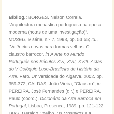
Bibliog.:
BORGES, Nelson Correia,
“Arquitectura monástica portuguesa na época
moderna (notas de uma investigação)”,
MUSEU
, iv série, n.º 7, 1998, pp. 53-55;
Id.
,
“Valências novas para formas velhas: O
claustro barroco”,
in
A Arte no Mundo
Português nos Séculos XVI, XVII, XVIII
.
Actas
do V Colóquio Luso-Brasileiro de História da
Arte
, Faro, Universidade do Algarve, 2002, pp.
359-372; CALDAS, João Vieira, “Claustro”,
in
PEREIRA, José Fernandes (dir.) e PEREIRA,
Paulo (coord.),
Dicionário da Arte Barroca em
Portugal
, Lisboa, Presença, 1989, pp. 121-122;
DIAS, Geraldo Coelho,
Os Mosteiros e a