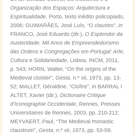
Organização dos Espaços: Arquitectura e
Espiritualidade
, Porto, texto inédito policopiado,
2006; GUIMARÃES, José Luís, “O claustro”,
in
FRANCO, José Eduardo (dir.),
O Esplendor da
Austeridade. Mil Anos de Empreendedorismo
das Ordens e Congregações em Portugal: Arte,
Cultura e Solidariedade
, Lisboa, INCM, 2011,
p. 543; HORN, Walter, “On the origins of the
Medieval cloister”,
Gesta
, n.º xii, 1973, pp. 13-
52; MALLET, Géraldine, “Cloître”,
in
BARRAL I
ALTET, Xavier (dir.),
Dictionaire Critique
d’Iconographie Occidentale
, Rennes, Presses
Universitaires de Rennes, 2003, pp. 210-212;
MEYVAERT, Paul, “The Medieval monastic
claustrum”,
Gesta
, n.º xii, 1973, pp. 53-59;