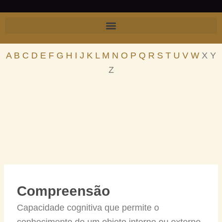
Skip
to
content
A
B
C
D
E
F
G
H
I
J
K
L
M
N
O
P
Q
R
S
T
U
V
W
X Y
Z
Compreensão
Capacidade cognitiva que permite o
conhecimento de um objeto interno ou externo