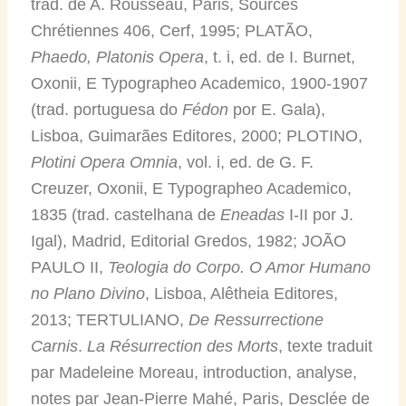
trad. de A. Rousseau, Paris, Sources
Chrétiennes 406, Cerf, 1995; PLATÃO,
Phaedo, Platonis Opera
, t. i, ed. de I. Burnet,
Oxonii, E Typographeo Academico, 1900-1907
(trad. portuguesa do
Fédon
por E. Gala),
Lisboa, Guimarães Editores, 2000; PLOTINO,
Plotini Opera Omnia
, vol. i, ed. de G. F.
Creuzer, Oxonii, E Typographeo Academico,
1835 (trad. castelhana de
Eneadas
I-II por J.
Igal), Madrid, Editorial Gredos, 1982; JOÃO
PAULO II,
Teologia do Corpo. O Amor Humano
no Plano Divino
, Lisboa, Alêtheia Editores,
2013; TERTULIANO,
De Ressurrectione
Carnis
.
La Résurrection
des Morts
, texte traduit
par Madeleine Moreau, introduction, analyse,
notes par Jean-Pierre Mahé, Paris, Desclée de