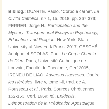
Bibliog.:
DUARTE, Paulo, “Corpo e carne”,
La
Civiltà Cattolica
, n.º 1, 15, 2018, pp. 367-379;
FERRER, Jorge N.,
Participation and the
Mystery: Transpersonal Essays in Psychology,
Education, and Religion
, New York, State
University of New York Press, 2017; GESCHÉ,
Adolphe et SCOLAS, Paul,
Le Corps Chemin
de Dieu
, Paris, Université Catholique de
Louvain, Faculté de Théologie, Cerf 2005;
IRENEU DE LIÃO,
Adversus Haereses
.
Contre
les Hérésies
, livre v, tome i-ii, trad. de A.
Rousseau
et al.
, Paris, Sources Chrétiennes
152-153, Cerf, 1969;
Id.
,
Epideixis
,
Démonstration de la Prédication Apostolique
,