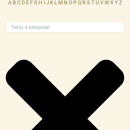
A
B
C
D
E
F
G
H
I
J
K
L
M
N
O
P
Q
R
S
T
U
V
W
X Y Z
Procurar