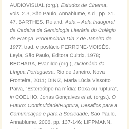
AUDIOVISUAL (org.),
Estudos de Cinema
,
vols. 2-3, São Paulo, Annablume, s.d., pp. 31-
47; BARTHES, Roland,
Aula
–
Aula Inaugural
da Cadeira de Semiologia Literária do Colégio
de França. Pronunciada Dia 7 de Janeiro de
1977
, trad. e posfácio PERRONE-MOISÉS,
Leyla, São Paulo, Editora Cultrix, 1978;
BECHARA, Evanildo (org.),
Dicionário da
Língua Portuguesa
, Rio de Janeiro, Nova
Fronteira, 2011; DINIZ, Maria Lúcia Vissotto
Paiva, “Estereótipo na mídia: Doxa ou ruptura”,
in
COELHO, Jonas Gonçalves
et al.
(orgs.),
O
Futuro: Continuidade/Ruptura, Desafios para a
Comunicação e para a Sociedade
, São Paulo,
Annablume, 2006, pp. 137-146; LIPPMANN,