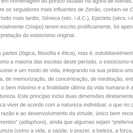
), em homenagem ao pórtico situado na ágora de Atenas
re os seguidores mais influentes de Zenão, contam-se Cle
ríodo mais tardio, Séneca (séc. i d.C.), Epicteto (sécs. i-i
cialmente Crisipo) terem escrito prolificamente, foi ap
erpretação do estoicismo original.
 partes (lógica, filosofia e ética), mas é, indubitavelme
como a maioria das escolas deste período, o estoicism
ese e um modo de vida, integrando na sua prática uma s
crita, de memorização, de concentração, de meditação, en
 o bem máximo e a finalidade última da vida humana é a 
ureza. Este princípio inclui duas dimensões diretamente 
fica viver de acordo com a natureza
individual
, o que no
 razão e ao desenvolvimento da virtude, único bem reco
rentes” (
adiaphora
), ainda que algumas sejam “preferíve
eza (como a vida, a saúde, o prazer, a beleza, a força, 