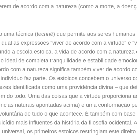
serem de acordo com a natureza (como a morte, a doença,
o uma técnica (
techn
ē
) que permite aos seres humanos
 qual as expressões “viver de acordo com a virtude” e “
undo a escola estoica, a vida de acordo com a natureza
o ideal de completa tranquilidade e estabilidade emocio
acordo com a natureza significa também viver de acordo 
o indivíduo faz parte. Os estoicos concebem o universo
vezes identificada como uma providência divina – que d
em do todo. Uma das coisas que a virtude proporciona
erências naturais apontadas acima) e uma conformação pe
 voluntária de tudo o que acontece. É também com base 
ídio mais influentes da história da filosofia ocidental. 
universal, os primeiros estoicos restringiam este direit