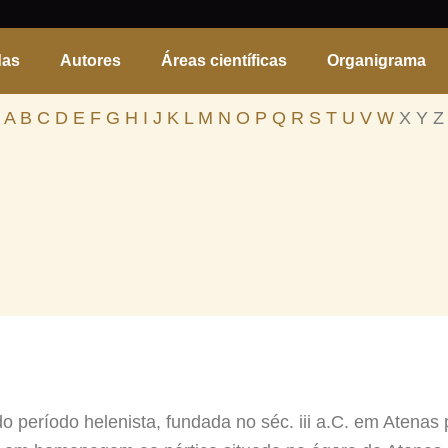
das
Autores
Áreas científicas
Organigrama
A
B
C
D
E
F
G
H
I
J
K
L
M
N
O
P
Q
R
S
T
U
V
W
X Y Z
do período helenista, fundada no séc. iii a.C. em Atenas