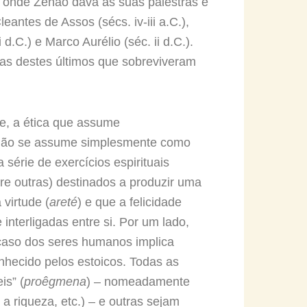
, onde Zenão dava as suas palestras e
antes de Assos (sécs. iv-iii a.C.),
i d.C.) e Marco Aurélio (séc. ii d.C.).
enas destes últimos que sobreviveram
nte, a ética que assume
o não se assume simplesmente como
érie de exercícios espirituais
tre outras) destinados a produzir uma
virtude (
areté
) e que a felicidade
interligadas entre si. Por um lado,
 caso dos seres humanos implica
nhecido pelos estoicos. Todas as
is” (
proêgmena
) – nomeadamente
a riqueza, etc.) – e outras sejam