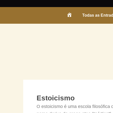
Skip
to
Todas as Entra
content
ENTRADA
Estoicismo
O estoicismo é uma escola filosófica 