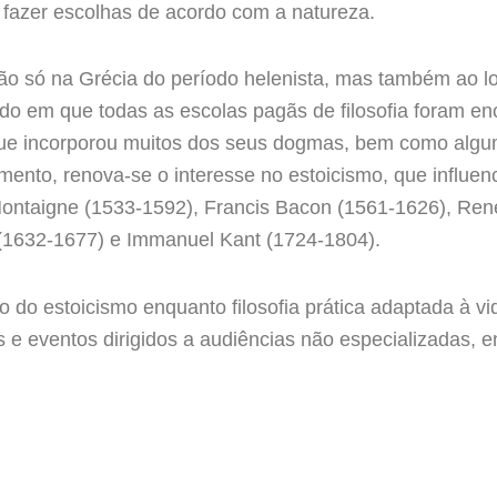
u fazer escolhas de acordo com a natureza.
não só na Grécia do período helenista, mas também ao 
odo em que todas as escolas pagãs de filosofia foram enc
ã, que incorporou muitos dos seus dogmas, bem como algu
imento, renova-se o interesse no estoicismo, que influe
Montaigne (1533-1592), Francis Bacon (1561-1626), Ren
(1632-1677) e Immanuel Kant (1724-1804).
o do estoicismo enquanto filosofia prática adaptada à 
 e eventos dirigidos a audiências não especializadas, en