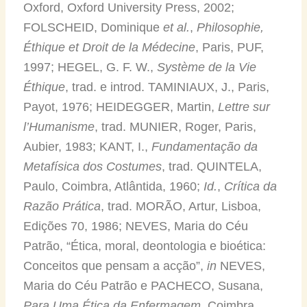
Oxford, Oxford University Press, 2002;
FOLSCHEID, Dominique
et al.
,
Philosophie,
Éthique et Droit de la Médecine
, Paris, PUF,
1997; HEGEL, G. F. W.,
Système de la Vie
Éthique
, trad. e introd. TAMINIAUX, J., Paris,
Payot, 1976; HEIDEGGER, Martin,
Lettre sur
l’Humanisme
, trad. MUNIER, Roger, Paris,
Aubier, 1983; KANT, I.,
Fundamentação da
Metafísica dos Costumes
, trad. QUINTELA,
Paulo, Coimbra, Atlântida, 1960;
Id.
,
Crítica da
Razão Prática
, trad. MORÃO, Artur, Lisboa,
Edições 70, 1986; NEVES, Maria do Céu
Patrão, “Ética, moral, deontologia e bioética:
Conceitos que pensam a acção”,
in
NEVES,
Maria do Céu Patrão e PACHECO, Susana,
Para Uma Ética da Enfermagem
, Coimbra,