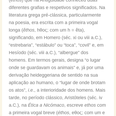
diferentes grafias e respetivos significados. Na
literatura grega pré-clássica, particularmente
na poesia, era escrita com a primeira vogal
longa (
êthos
, hθoς; com um h = êta),
significando, em Homero (séc. xi ou viii a.C.),
“estrebaria”, “estábulo” ou “toca”, “covil” e, em
Hesíodo (séc. viii a.C.), “albergue” dos
homens. Em termos gerais, designa “o lugar
onde se guardavam os animais” e, já por uma
derivação heideggeriana de sentido na sua
aplicação ao humano, o “lugar de onde brotam
os atos”,
i.e
., a interioridade dos homens. Mais
tarde, no período clássico, Aristóteles (séc. iv
a.C.), na
Ética a Nicómaco
, escreve
ethos
com
a primeira vogal breve (
éthos
, eθoς; com um e