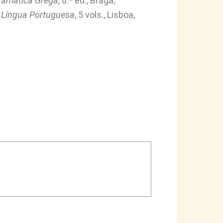
ramática Grega
, 8.ª ed., Braga,
a Língua Portuguesa
, 5 vols., Lisboa,