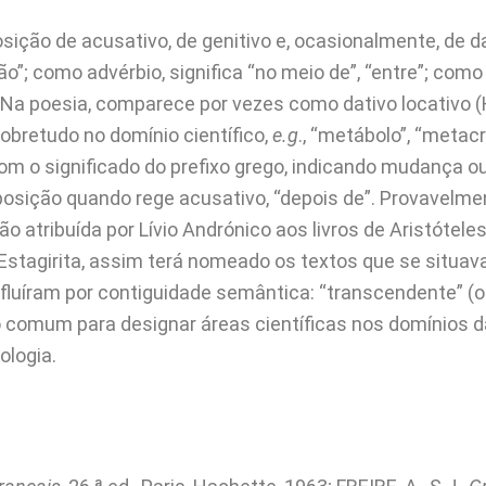
eposição de acusativo, de genitivo e, ocasionalmente, de 
o”; como advérbio, significa “no meio de”, “entre”; como
. Na poesia, comparece por vezes como dativo locativo 
bretudo no domínio científico,
e.g
., “metábolo”, “metac
om o significado do prefixo grego, indicando mudança ou
posição quando rege acusativo, “depois de”. Provavelment
o atribuída por Lívio Andrónico aos livros de Aristóteles 
Estagirita, assim terá nomeado os textos que se situavam
confluíram por contiguidade semântica: “transcendente” (
eio comum para designar áreas científicas nos domínios 
ologia.