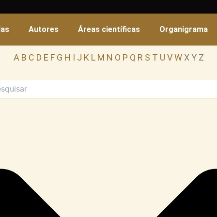
das
Autores
Áreas científicas
Organigrama
A
B
C
D
E
F
G
H
I
J
K
L
M
N
O
P
Q
R
S
T
U
V
W
X Y Z