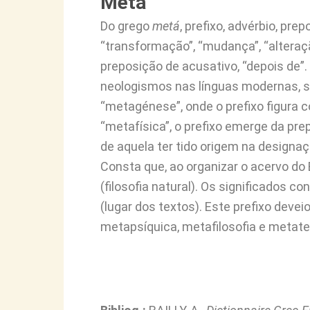
Meta
Do grego
metá
, prefixo, advérbio, pr
“transformação”, “mudança”, “alteraçã
preposição de acusativo, “depois de”
neologismos nas línguas modernas, so
“metagénese”, onde o prefixo figura c
“metafísica”, o prefixo emerge da pre
de aquela ter tido origem na designaçã
Consta que, ao organizar o acervo do 
(filosofia natural). Os significados 
(lugar dos textos). Este prefixo dev
metapsíquica, metafilosofia e metate