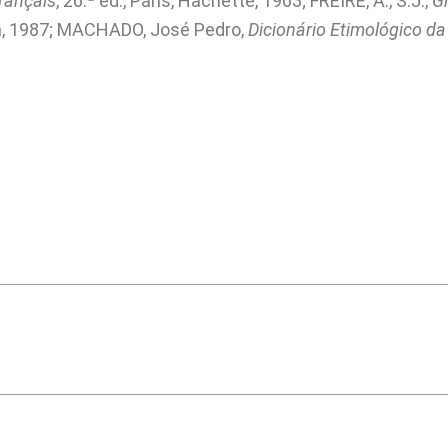
Français
, 26.ª ed., Paris, Hachette, 1963; FREIRE, A., S.J.,
G
ia, 1987; MACHADO, José Pedro,
Dicionário Etimológico d