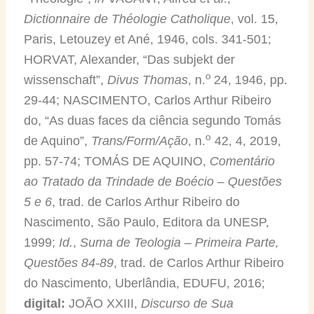
Dictionnaire de Théologie Catholique
, vol. 15,
Paris, Letouzey et Ané, 1946, cols. 341-501;
HORVAT, Alexander, “Das subjekt der
o
wissenschaft”,
Divus Thomas
, n.
24, 1946, pp.
29-44; NASCIMENTO, Carlos Arthur Ribeiro
do, “As duas faces da ciência segundo Tomás
o
de Aquino”,
Trans/Form/Ação
, n.
42, 4, 2019,
pp. 57-74; TOMÁS DE AQUINO,
Comentário
ao Tratado da Trindade de Boécio – Questões
5 e 6
, trad. de Carlos Arthur Ribeiro do
Nascimento, São Paulo, Editora da UNESP,
1999;
Id.
,
Suma de Teologia – Primeira Parte,
Questões 84-89
, trad. de Carlos Arthur Ribeiro
do Nascimento, Uberlândia, EDUFU, 2016;
digital:
JOÃO XXIII,
Discurso de Sua