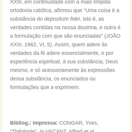
XXIII, em continuidade com a mais límpida
ortodoxia católica, afirmou que “Uma coisa é a
substância do
depositum fide
i
, isto é, as
verdades contidas na nossa doutrina, e outra é
a formulação com que são enunciadas” (JOÃO
XXIII, 1962, VI, 5). Assim, quem adere às
verdades da fé adere essencialmente, e por
experiência espiritual, à sua substância, Deus
mesmo, e só acessoriamente às expressões
dessa substância, os enunciados ou
formulações que a exprimem.
Bibliog.:
impressa:
CONGAR, Yves,
“Théologie”,
in
VACANT, Alfred
et al
.,