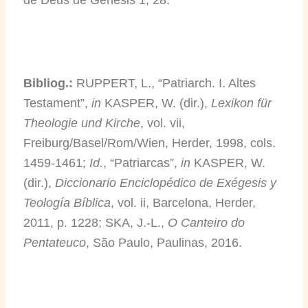
de Deus de Génesis 1, 28.
Bibliog.:
RUPPERT, L., “Patriarch. I. Altes
Testament”,
in
KASPER, W. (dir.),
Lexikon für
Theologie und Kirche
, vol. vii,
Freiburg/Basel/Rom/Wien, Herder, 1998, cols.
1459-1461;
Id.
, “Patriarcas”,
in
KASPER, W.
(dir.),
Diccionario Enciclopédico de Exégesis y
Teología Bíblica
, vol. ii, Barcelona, Herder,
2011, p. 1228; SKA, J.-L.,
O Canteiro do
Pentateuco
, São Paulo, Paulinas, 2016.