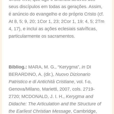
seus discípulos em todas as gerações. Assim,
é anúncio do evangelho e do próprio Cristo (cf.
At 8, 5; 9, 20; 1Cor 1, 23; 2Cor 1, 19; 4, 5; 2Tm
4, 17), e inclui as ações eclesiais salvíficas,
particularmente os sacramentos.
Bibliog.:
MARA, M. G., “Kerygma”,
in
DI
BERARDINO, A. (dir.),
Nuovo Dizionario
Patristico e di Antichità Cristiane
, vol. f-o,
Genova/Milano, Marietti, 2007, cols. 2719-
2720; MCDONALD, J. I. H.,
Kerygma and
Didache: The Articulation and the Structure of
the Earliest Christian Message
, Cambridge,