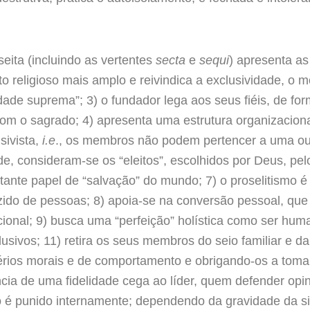
eita (incluindo as vertentes
secta
e
sequi
) apresenta as
eligioso mais amplo e reivindica a exclusividade, o mon
dade suprema”; 3) o fundador lega aos seus fiéis, de for
om o sagrado; 4) apresenta uma estrutura organizaciona
sivista,
i.e
., os membros não podem pertencer a uma outr
e, consideram-se os “eleitos”, escolhidos por Deus, pelo
ante papel de “salvação” do mundo; 7) o proselitismo é 
ido de pessoas; 8) apoia-se na conversão pessoal, que
onal; 9) busca uma “perfeição” holística como ser huma
usivos; 11) retira os seus membros do seio familiar e d
térios morais e de comportamento e obrigando-os a tom
cia de uma fidelidade cega ao líder, quem defender opini
é punido internamente; dependendo da gravidade da sit