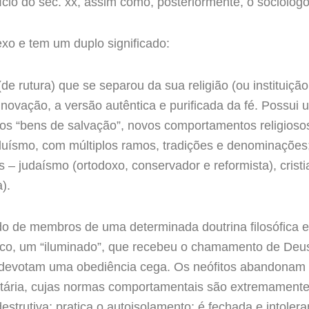
cio do séc. xx, assim como, posteriormente, o sociólog
xo e tem um duplo significado:
e rutura) que se separou da sua religião (ou instituição 
 inovação, a versão autêntica e purificada da fé. Possui 
os “bens de salvação”, novos comportamentos religioso
duísmo, com múltiplos ramos, tradições e denominações;
s – judaísmo (ortodoxo, conservador e reformista), crist
).
o de membros de uma determinada doutrina filosófica e/
tico, um “iluminado”, que recebeu o chamamento de Deu
 devotam uma obediência cega. Os neófitos abandonam o 
tária, cujas normas comportamentais são extremamente 
odestrutiva; pratica o autoisolamento; é fechada e intole