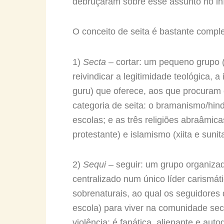
debruçaram sobre esse assunto no iní
O conceito de seita é bastante comple
1)
Secta
– cortar: um pequeno grupo (d
reivindicar a legitimidade teológica, a
guru) que oferece, aos que procuram 
categoria de seita: o bramanismo/hin
escolas; e as três religiões abraâmica
protestante) e islamismo (xiita e sunita
2)
Sequi
– seguir: um grupo organizad
centralizado num único líder carismá
sobrenaturais, ao qual os seguidores
escola) para viver na comunidade sec
violência; é fanática, alienante e aut