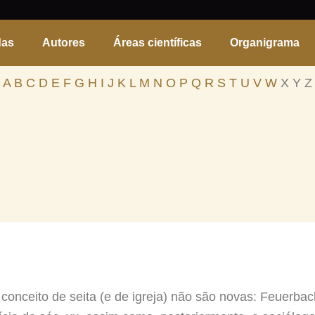
das
Autores
Áreas científicas
Organigrama
A
B
C
D
E
F
G
H
I
J
K
L
M
N
O
P
Q
R
S
T
U
V
W
X Y Z
onceito de seita (e de igreja) não são novas: Feuerbach