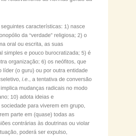
 seguintes características: 1) nasce
opólio da “verdade” religiosa; 2) o
ma oral ou escrita, as suas
l simples e pouco burocratizada; 5) é
a organização; 6) os neófitos, que
 líder (o guru) ou por outra entidade
seletivo,
i.e.
, a tentativa de conversão
 implica mudanças radicais no modo
no; 10) adota ideias e
a sociedade para viverem em grupo,
arem parte em (quase) todas as
ões contrárias às doutrinas ou violar
uação, poderá ser expulso,