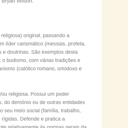
o Bryan Wilson.
religiosa) original, passando a
um líder carismático (messias, profeta,
s e doutrinas. São exemplos desta
 o budismo, com várias tradições e
ianismo (católico romano, ortodoxo e
ou religiosa. Possui um poder
s, do demónio ou de outras entidades
seu meio social (família, trabalho,
rígidas. Defende e pratica a
rante relativamente às normas gerais da