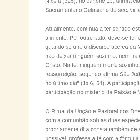
Niceia (325), no cânone 13, afirma cl
Sacramentário Gelasiano do séc. vii
Atualmente, continua a ter sentido es
alimento. Por outro lado, deve-se ter 
quando se une o discurso acerca da Mo
não deixar ninguém sozinho, nem na d
Cristo. Na fé, ninguém morre sozinho.
ressurreição, segundo afirma São Jo
no último dia” (Jo 6, 54). A participa
participação no mistério da Paixão e 
O Ritual da Unção e Pastoral dos Doen
com a comunhão sob as duas espécies
propriamente dita consta também de 
possível, professa a fé com a fórmula