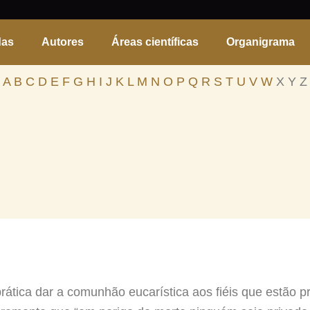
das
Autores
Áreas científicas
Organigrama
A
B
C
D
E
F
G
H
I
J
K
L
M
N
O
P
Q
R
S
T
U
V
W
X Y Z
rática dar a comunhão eucarística aos fiéis que estão p