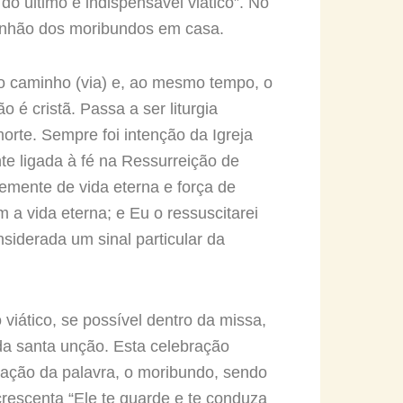
o último e indispensável viático”. No
unhão dos moribundos em casa.
é o caminho (via) e, ao mesmo tempo, o
 é cristã. Passa a ser liturgia
orte. Sempre foi intenção da Igreja
e ligada à fé na Ressurreição de
semente de vida eterna e força de
 vida eterna; e Eu o ressuscitarei
nsiderada um sinal particular da
viático, se possível dentro da missa,
da santa unção. Esta celebração
ração da palavra, o moribundo, sendo
crescenta “Ele te guarde e te conduza