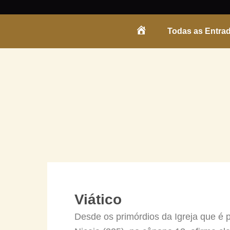
Skip
to
Todas as Entra
content
ENTRADA
Viático
Desde os primórdios da Igreja que é p