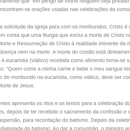
aramente que “em perigo de morte ninguém seja privado d
i encontram-se orações usadas nas celebrações da com
ta solicitude da Igreja para com os moribundos. Cristo 
em conta que uma liturgia que exclui a morte de Cristo não
rte e Ressurreição de Cristo à realidade iminente da m
oença nem na morte. A morte do cristão está diretament
 A eucaristia (viático) recebida como alimento torna-se 
ão: “Quem come a minha carne e bebe o meu sangue tem a
ção do moribundo na eucaristia, como viático, deve ser co
Morte de Jesus.
tes apresenta os ritos e os textos para a celebração do 
, depois de ter recebido o sacramento da confissão e 
aspersão, para recordação do batismo. Depois da celeb
 dialogada do batismo. Ao dar a comunhão, o ministro a