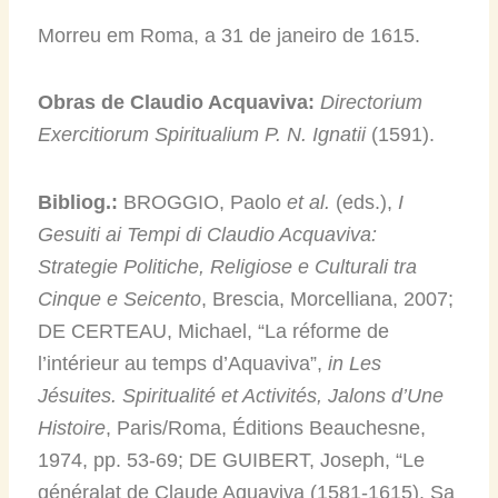
Morreu em Roma, a 31 de janeiro de 1615.
Obras de Claudio Acquaviva:
Directorium
Exercitiorum Spiritualium P. N. Ignatii
(1591).
Bibliog.:
BROGGIO, Paolo
et al.
(eds.),
I
Gesuiti ai Tempi di Claudio Acquaviva:
Strategie Politiche, Religiose e Culturali tra
Cinque e Seicento
, Brescia, Morcelliana, 2007;
DE CERTEAU, Michael, “La réforme de
l’intérieur au temps d’Aquaviva”,
in
Les
Jésuites.
Spiritualité et Activités, Jalons d’Une
Histoire
, Paris/Roma, Éditions Beauchesne,
1974, pp. 53-69; DE GUIBERT, Joseph, “Le
généralat de Claude Aquaviva (1581-1615). Sa