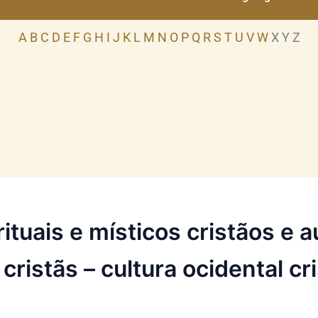
A
B
C
D
E
F
G
H
I
J
K
L
M
N
O
P
Q
R
S
T
U
V
W
X Y Z
ituais e místicos cristãos e 
 cristãs – cultura ocidental cr