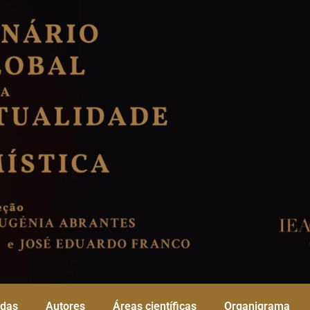
adas
Autores
Áreas científicas
Organigrama