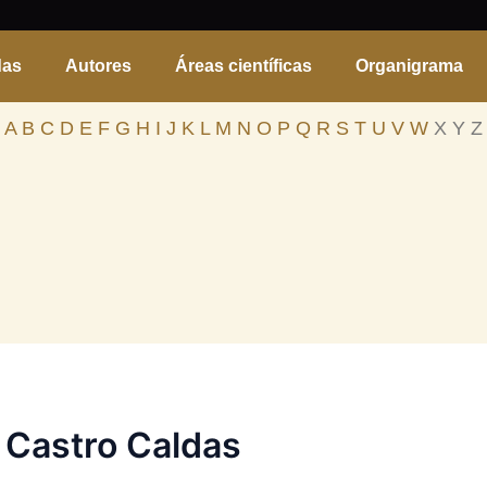
das
Autores
Áreas científicas
Organigrama
A
B
C
D
E
F
G
H
I
J
K
L
M
N
O
P
Q
R
S
T
U
V
W
X Y Z
 Castro Caldas