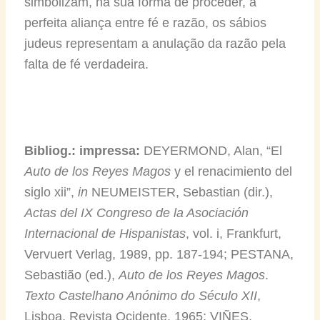
simbolizam, na sua forma de proceder, a
perfeita aliança entre fé e razão, os sábios
judeus representam a anulação da razão pela
falta de fé verdadeira.
Bibliog
.:
impressa:
DEYERMOND, Alan, “El
Auto de los Reyes Magos
y el renacimiento del
siglo xii”,
in
NEUMEISTER, Sebastian (dir.),
Actas del IX Congreso de la Asociación
Internacional de Hispanistas
, vol. i, Frankfurt,
Vervuert Verlag, 1989, pp. 187-194; PESTANA,
Sebastião (ed.),
Auto de los Reyes Magos
.
Texto Castelhano Anónimo do Século XII
,
Lisboa, Revista Ocidente, 1965; VIÑES,