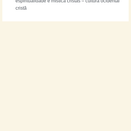
espiritualidade e mística cristãs – cultura ocidental
cristã