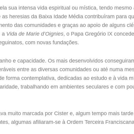
ela sua intensa vida espiritual ou mística, tendo mesmo
 e as heresias da Baixa Idade Média contribuíram para q
cimento das comunidades e graças ao apoio de alguns clé
u a
Vida de Marie d’Oignies
, o Papa Gregório IX concede
eguinatos, com novas fundações.
manho e capacidade. Os mais desenvolvidos conseguiram 
ideráveis entre as diversas comunidades ou até numa
de forma contemplativa, dedicadas ao estudo e à vida mí
caridade, trabalhando em ambientes seculares e com pou
ava muito marcada por Cister e, algum tempo mais tard
s, algumas afiliaram-se à Ordem Terceira Franciscana 