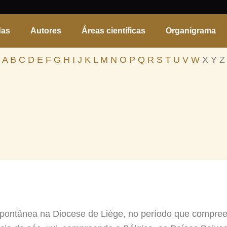
das
Autores
Áreas científicas
Organigrama
A
B
C
D
E
F
G
H
I
J
K
L
M
N
O
P
Q
R
S
T
U
V
W
X Y Z
ontânea na Diocese de Liège, no período que compree