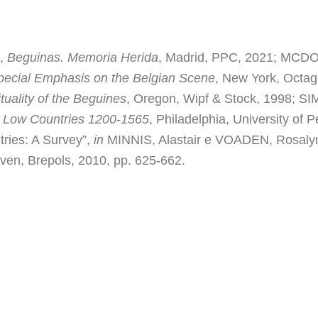
a,
Beguinas.
Memoria Herida
, Madrid, PPC, 2021; MCD
pecial Emphasis on the Belgian Scene
, New York, Oct
tuality of the Beguines
, Oregon, Wipf & Stock, 1998; S
l Low Countries 1200-1565
, Philadelphia, University of
ries: A Survey”,
in
MINNIS, Alastair e VOADEN, Rosalynn
uven, Brepols, 2010, pp. 625-662.