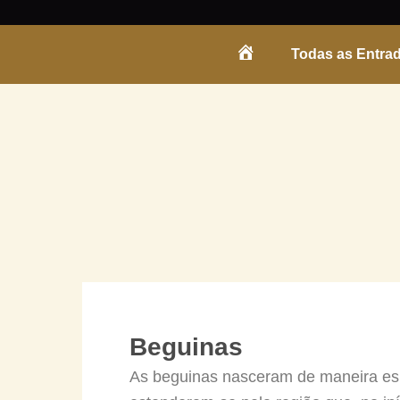
Skip
to
Todas as Entra
content
ENTRADA
Beguinas
As beguinas nasceram de maneira esp