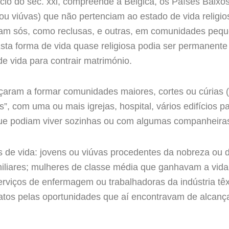
cio do séc. xxi, compreende a Bélgica, os Países Baixos
s ou viúvas) que não pertenciam ao estado de vida reli
iviam sós, como reclusas, e outras, em comunidades pe
. Esta forma de vida quase religiosa podia ser permanen
 vida para contrair matrimónio.
ram a formar comunidades maiores, cortes ou cúrias (
 com uma ou mais igrejas, hospital, vários edifícios pa
e podiam viver sozinhas ou com algumas companheira
 de vida: jovens ou viúvas procedentes da nobreza ou d
miliares; mulheres de classe média que ganhavam a vid
rviços de enfermagem ou trabalhadoras da indústria têx
natos pelas oportunidades que aí encontravam de alcan