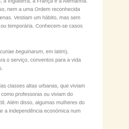
, a Inglaterra, a França e a Alemanha.
gioso, nem a uma Ordem reconhecida
quenas. Vestiam um hábito, mas sem
te ou temporária. Conhecem-se casos
curiae beguinarum
, em latim),
ra o serviço, conventos para a vida
s.
as classes altas urbanas, que viviam
a como professoras ou viviam do
til. Além disso, algumas mulheres do
çar a independência económica num