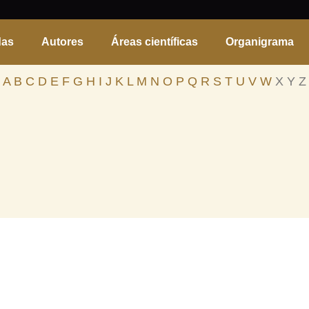
das
Autores
Áreas científicas
Organigrama
A
B
C
D
E
F
G
H
I
J
K
L
M
N
O
P
Q
R
S
T
U
V
W
X Y Z