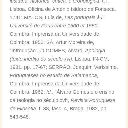
lusitana, histórica, critica, e cronologica
, t. i,
Lisboa, Oficina de António Isidoro da Fonseca,
1741; MATOS, Luís de,
Les portugais à l’
Université de Paris entre 1500 et 1550
,
Coimbra, Imprensa da Universidade de
Coimbra, 1950; SÁ, Artur Moreira de,
“Introdução”,
in
GOMES, Álvaro,
Apologia
(texto inédito do século xvi)
, Lisboa, IN-CM,
1981, pp. 17-67; SERRÃO, Joaquim Veríssimo,
Portugueses no estudo de Salamanca
,
Coimbra, Imprensa da Universidade de
Coimbra, 1962;
Id.
, “Álvaro Gomes e o ensino
da teologia no século xvi”,
Revista Portuguesa
de Filosofia
, t. 38, fasc. 4, Braga, 1982, pp.
543-548.