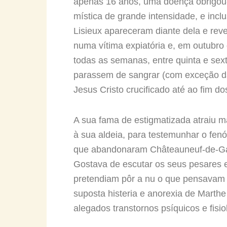
apenas 16 anos, uma doença obrigou-
mística de grande intensidade, e inc
Lisieux apareceram diante dela e rev
numa vítima expiatória e, em outubro
todas as semanas, entre quinta e sex
parassem de sangrar (com exceção da
Jesus Cristo crucificado até ao fim do
A sua fama de estigmatizada atraiu 
à sua aldeia, para testemunhar o fe
que abandonaram Châteauneuf-de-Gal
Gostava de escutar os seus pesares e
pretendiam pôr a nu o que pensavam 
suposta histeria e anorexia de Marthe
alegados transtornos psíquicos e fisi