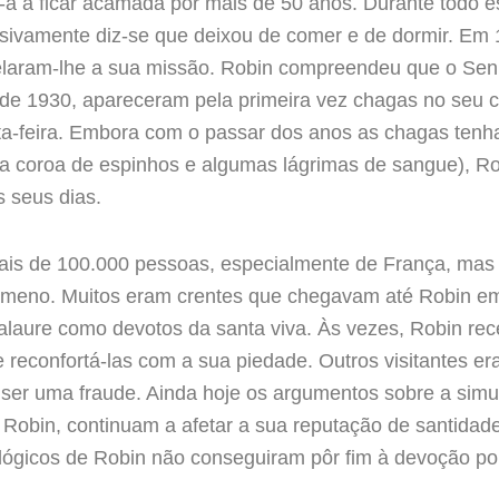
a a ficar acamada por mais de 50 anos. Durante todo 
lusivamente diz-se que deixou de comer e de dormir. Em 
elaram-lhe a sua missão. Robin compreendeu que o Senho
 de 1930, apareceram pela primeira vez chagas no seu c
ta-feira. Embora com o passar dos anos as chagas tenha
 coroa de espinhos e algumas lágrimas de sangue), Rob
s seus dias.
mais de 100.000 pessoas, especialmente de França, ma
nómeno. Muitos eram crentes que chegavam até Robin em 
aure como devotos da santa viva. Às vezes, Robin re
 reconfortá-las com a sua piedade. Outros visitantes e
ser uma fraude. Ainda hoje os argumentos sobre a simu
 Robin, continuam a afetar a sua reputação de santidade
ológicos de Robin não conseguiram pôr fim à devoção po