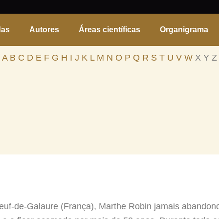
das
Autores
Áreas científicas
Organigrama
A
B
C
D
E
F
G
H
I
J
K
L
M
N
O
P
Q
R
S
T
U
V
W
X Y Z
uf-de-Galaure (França), Marthe Robin jamais abandonou