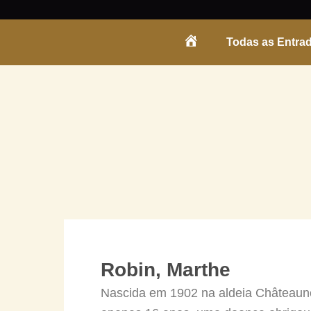
Skip
to
Todas as Entra
content
ENTRADA
Robin, Marthe
Nascida em 1902 na aldeia Châteaune