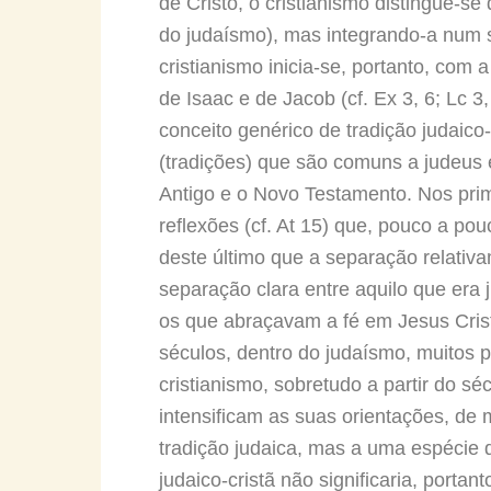
de Cristo, o cristianismo distingue-s
do judaísmo), mas integrando-a num s
cristianismo inicia-se, portanto, co
de Isaac e de Jacob (cf. Ex 3, 6; Lc 3
conceito genérico de tradição judaico-
(tradições) que são comuns a judeus e
Antigo e o Novo Testamento. Nos prim
reflexões (cf. At 15) que, pouco a pou
deste último que a separação relativam
separação clara entre aquilo que era 
os que abraçavam a fé em Jesus Crist
séculos, dentro do judaísmo, muitos 
cristianismo, sobretudo a partir do sé
intensificam as suas orientações, de 
tradição judaica, mas a uma espécie d
judaico-cristã não significaria, porta