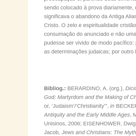
sendo colocado à prova diariamente, 
significava o abandono da Antiga Alia
Cristo. O zelo e espiritualidade cris
consumação do anunciado e não uma r
pudesse ser vivido de modo pacífico:
as determinações judaicas; por outro 
Bibliog.:
BERARDINO, A. (org.),
Dici
God; Martyrdom and the Making of Chr
or, ‘Judaism’/‘Christianity’”,
in
BECKER,
Antiquity and the Early Middle Ages
, 
Unisinos, 2006; EISENHOWER, Dwig
Jacob,
Jews and Christians: The Myt