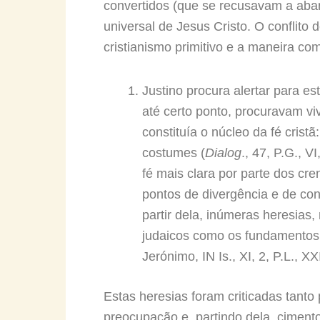
convertidos (que se recusavam a ab
universal de Jesus Cristo. O conflito
cristianismo primitivo e a maneira com
Justino procura alertar para e
até certo ponto, procuravam v
constituía o núcleo da fé cris
costumes (
Dialog
., 47, P.G., 
fé mais clara por parte dos cr
pontos de divergência e de con
partir dela, inúmeras heresias
judaicos como os fundamentos d
Jerónimo, IN Is., XI, 2, P.L., XX
Estas heresias foram criticadas tanto
preocupação e, partindo dela, cimento