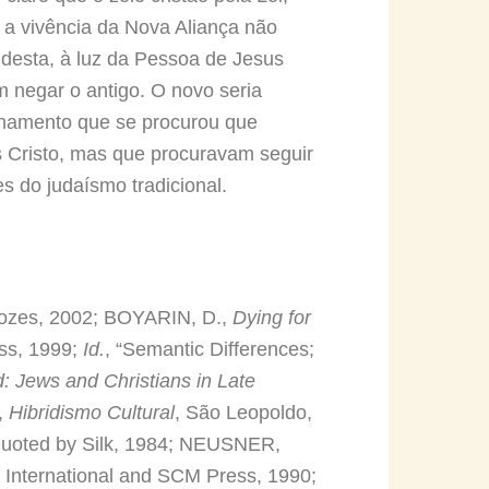
 a vivência da Nova Aliança não
 desta, à luz da Pessoa de Jesus
m negar o antigo. O novo seria
onamento que se procurou que
s Cristo, mas que procuravam seguir
s do judaísmo tradicional.
 Vozes, 2002; BOYARIN, D.,
Dying for
ess, 1999;
Id.
, “Semantic Differences;
: Jews and Christians in Late
,
Hibridismo Cultural
, São Leopoldo,
Quoted by Silk, 1984; NEUSNER,
s International and SCM Press, 1990;