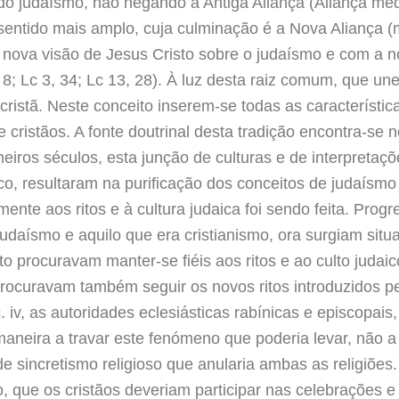
e do judaísmo, não negando a Antiga Aliança (Aliança me
entido mais amplo, cuja culminação é a Nova Aliança (
m a nova visão de Jesus Cristo sobre o judaísmo e com 
, 8; Lc 3, 34; Lc 13, 28). À luz desta raiz comum, que un
cristã. Neste conceito inserem-se todas as característica
 cristãos. A fonte doutrinal desta tradição encontra-se
eiros séculos, esta junção de culturas e de interpreta
co, resultaram na purificação dos conceitos de judaísmo 
ente aos ritos e à cultura judaica foi sendo feita. Prog
judaísmo e aquilo que era cristianismo, ora surgiam situ
o procuravam manter-se fiéis aos ritos e ao culto judai
procuravam também seguir os novos ritos introduzidos p
c. iv, as autoridades eclesiásticas rabínicas e episcopa
maneira a travar este fenómeno que poderia levar, não a 
e sincretismo religioso que anularia ambas as religiões
nto, que os cristãos deveriam participar nas celebrações