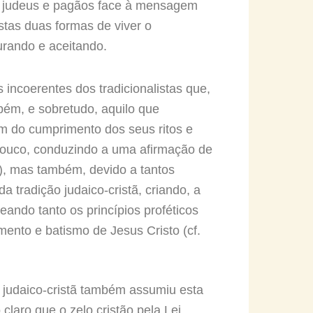
e judeus e pagãos face à mensagem
estas duas formas de viver o
gurando e aceitando.
 incoerentes dos tradicionalistas que,
bém, e sobretudo, aquilo que
ém do cumprimento dos seus ritos e
a pouco, conduzindo a uma afirmação de
s), mas também, devido a tantos
tradição judaico-cristã, criando, a
ando tanto os princípios proféticos
ento e batismo de Jesus Cristo (cf.
o judaico-cristã também assumiu esta
laro que o zelo cristão pela Lei,