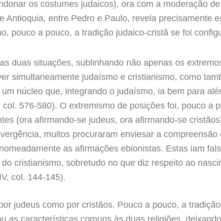
andonar os costumes judaicos), ora com a moderação d
 de Antioquia, entre Pedro e Paulo, revela precisamente 
o, pouco a pouco, a tradição judaico-cristã se foi confi
stas duas situações, sublinhando não apenas os extremos
iver simultaneamente judaísmo e cristianismo, como tam
tã: um núcleo que, integrando o judaísmo, ia bem para al
VI, col. 576-580). O extremismo de posições foi, pouco 
entes (ora afirmando-se judeus, ora afirmando-se cristão
vergência, muitos procuraram enviesar a compreensão da 
, nomeadamente as afirmações ebionistas. Estas iam false
o cristianismo, sobretudo no que diz respeito ao nascim
IV, col. 144-145).
 por judeus como por cristãos. Pouco a pouco, a tradiçã
u as características comuns às duas religiões, deixando c