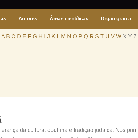
das
Autores
Áreas científicas
Organigrama
A
B
C
D
E
F
G
H
I
J
K
L
M
N
O
P
Q
R
S
T
U
V
W
X Y Z
ã
 herança da cultura, doutrina e tradição judaica. Nos pr