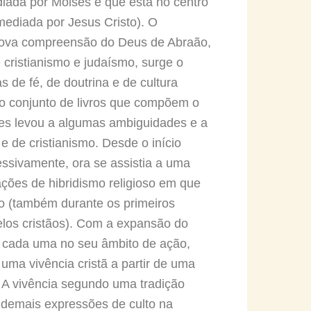
diada por Moisés e que está no centro
mediada por Jesus Cristo). O
a nova compreensão do Deus de Abraão,
e cristianismo e judaísmo, surge o
s de fé, de doutrina e de cultura
 no conjunto de livros que compõem o
ções levou a algumas ambiguidades e a
e de cristianismo. Desde o início
ressivamente, ora se assistia a uma
ações de hibridismo religioso em que
co (também durante os primeiros
elos cristãos). Com a expansão do
is, cada uma no seu âmbito de ação,
uma vivência cristã a partir de uma
. A vivência segundo uma tradição
 e demais expressões de culto na