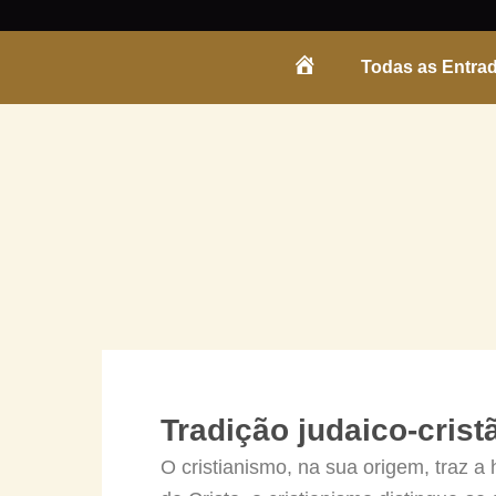
Skip
to
Todas as Entra
content
ENTRADA
Tradição judaico-crist
O cristianismo, na sua origem, traz a