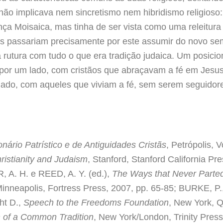
não implicava nem sincretismo nem hibridismo religioso:
nça Moisaica, mas tinha de ser vista como uma releitura
tãos passariam precisamente por este assumir do novo se
utura com tudo o que era tradição judaica. Um posici
 por um lado, com cristãos que abraçavam a fé em Jesu
lado, com aqueles que viviam a fé, sem serem seguidore
onário Patrístico e de Antiguidades Cristãs
, Petrópolis,
istianity and Judaism
, Stanford, Stanford California Pr
 A. H. e REED, A. Y. (ed.),
The Ways that Never Parted
Minneapolis, Fortress Press, 2007, pp. 65-85; BURKE, P.
ht D.,
Speech to the Freedoms Foundation
, New York, 
h of a Common Tradition
, New York/London, Trinity Pres