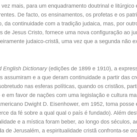
a vez mais, para um enquadramento doutrinal e litúrgico
rentes. De facto, os ensinamentos, os profetas e os pat
, da continuidade com a tradição judaica, mas, por outro 
os de Jesus Cristo, fornece uma nova configuração ao 
deiramente judaico-cristã, uma vez que a segunda não exi
 English Dictionary
(edições de 1899 e 1910), a expressã
s assumiram e a que deram continuidade a partir das cren
bretudo nas esferas políticas, quando os cristãos, par
o e em favor de nações com uma legislação e cultura ma
americano Dwight D. Eisenhower, em 1952, toma posse e,
erce da fé sobre a qual qual o país é fundado). Além des
ualidade e a mística foram beber, ao longo dos séculos, a
da de Jerusalém, a espiritualidade cristã confronta-se o