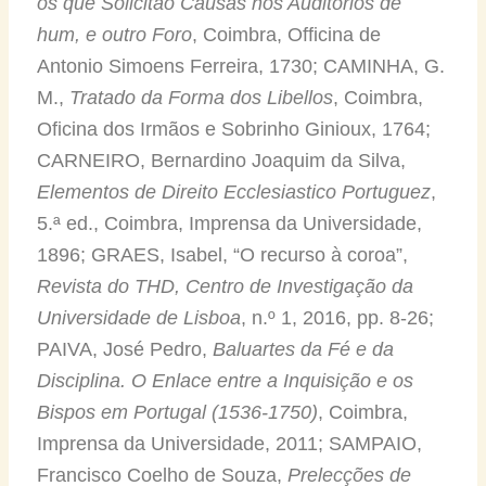
os que Solicitão Causas nos Auditorios de
hum, e outro Foro
, Coimbra, Officina de
Antonio Simoens Ferreira, 1730; CAMINHA, G.
M.,
Tratado da Forma dos Libellos
, Coimbra,
Oficina dos Irmãos e Sobrinho Ginioux, 1764;
CARNEIRO, Bernardino Joaquim da Silva,
Elementos de Direito Ecclesiastico Portuguez
,
5.ª ed., Coimbra, Imprensa da Universidade,
1896; GRAES, Isabel, “O recurso à coroa”,
Revista do THD, Centro de Investigação da
Universidade de Lisboa
, n.º 1, 2016, pp. 8-26;
PAIVA, José Pedro,
Baluartes da Fé e da
Disciplina. O Enlace entre a Inquisição e os
Bispos em Portugal (1536-1750)
, Coimbra,
Imprensa da Universidade, 2011; SAMPAIO,
Francisco Coelho de Souza,
Prelecções de