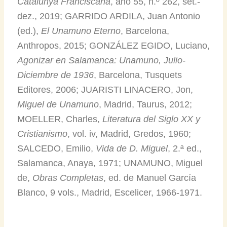
Catalunya Franciscana
, ano 55, n.º 262, set.-
dez., 2019; GARRIDO ARDILA, Juan Antonio
(ed.),
El Unamuno Eterno
, Barcelona,
Anthropos, 2015; GONZÁLEZ EGIDO, Luciano,
Agonizar en Salamanca: Unamuno, Julio-
Diciembre de 1936
, Barcelona, Tusquets
Editores, 2006; JUARISTI LINACERO, Jon,
Miguel de Unamuno
, Madrid, Taurus, 2012;
MOELLER, Charles,
Literatura del Siglo XX y
Cristianismo
, vol. iv, Madrid, Gredos, 1960;
SALCEDO, Emilio,
Vida de D. Miguel
, 2.ª ed.,
Salamanca, Anaya, 1971; UNAMUNO, Miguel
de,
Obras Completas
, ed. de Manuel García
Blanco, 9 vols., Madrid, Escelicer, 1966-1971.