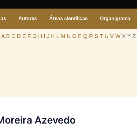
das
Autores
Áreas científicas
Organigrama
A
B
C
D
E
F
G
H
I
J
K
L
M
N
O
P
Q
R
S
T
U
V
W
X Y Z
 Moreira Azevedo