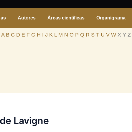
das
Autores
Áreas científicas
Organigrama
A
B
C
D
E
F
G
H
I
J
K
L
M
N
O
P
Q
R
S
T
U
V
W
X Y Z
de Lavigne