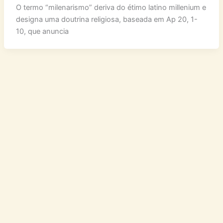
O termo “milenarismo” deriva do étimo latino millenium e
designa uma doutrina religiosa, baseada em Ap 20, 1-
10, que anuncia