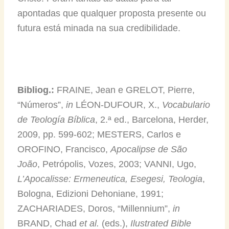
apontadas que qualquer proposta presente ou
futura está minada na sua credibilidade.
Bibliog.:
FRAINE, Jean e GRELOT, Pierre,
“Números”,
in
LÉON-DUFOUR, X.,
Vocabulario
de Teología Bíblica
, 2.ª ed., Barcelona, Herder,
2009, pp. 599-602; MESTERS, Carlos e
OROFINO, Francisco,
Apocalipse de São
João
, Petrópolis, Vozes, 2003; VANNI, Ugo,
L’Apocalisse: Ermeneutica, Esegesi, Teologia
,
Bologna, Edizioni Dehoniane, 1991;
ZACHARIADES, Doros, “Millennium”,
in
BRAND, Chad
et al.
(eds.),
Ilustrated Bible