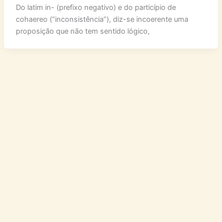
Do latim in- (prefixo negativo) e do particípio de
cohaereo (“inconsistência”), diz-se incoerente uma
proposição que não tem sentido lógico,