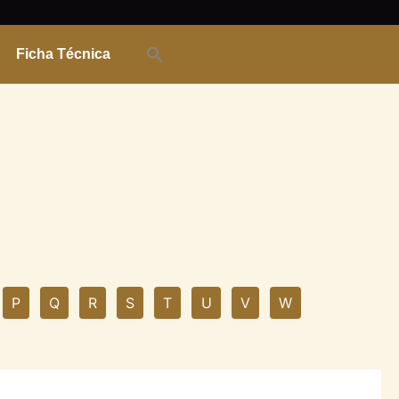
Ficha Técnica
P
Q
R
S
T
U
V
W