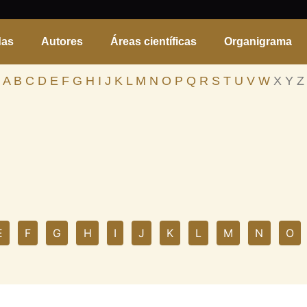
das
Autores
Áreas científicas
Organigrama
A
B
C
D
E
F
G
H
I
J
K
L
M
N
O
P
Q
R
S
T
U
V
W
X Y Z
E
F
G
H
I
J
K
L
M
N
O