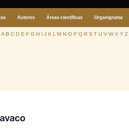
das
Autores
Áreas científicas
Organigrama
A
B
C
D
E
F
G
H
I
J
K
L
M
N
O
P
Q
R
S
T
U
V
W
X Y Z
Cavaco