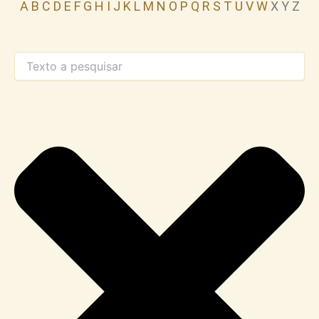
A
B
C
D
E
F
G
H
I
J
K
L
M
N
O
P
Q
R
S
T
U
V
W
X Y Z
Procurar