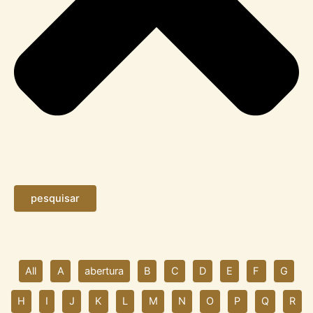
pesquisar
All
A
abertura
B
C
D
E
F
G
H
I
J
K
L
M
N
O
P
Q
R