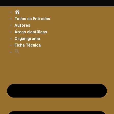
Skip
Filter
to
posts
ENTRADA
content
by
Todas as Entradas
category
Autores
Áreas científicas
Organigrama
Ficha Técnica