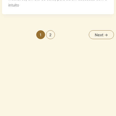
intuito
1
2
Next
→