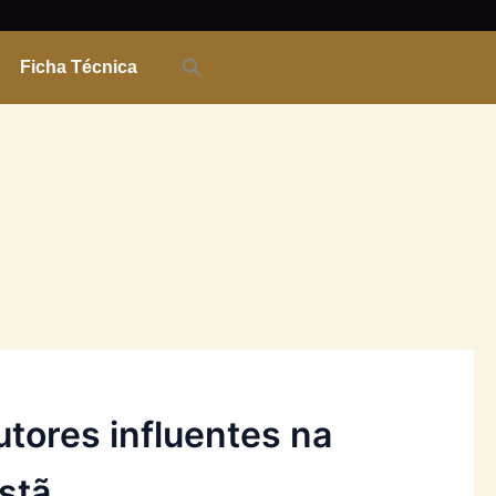
Ficha Técnica
autores influentes na
istã