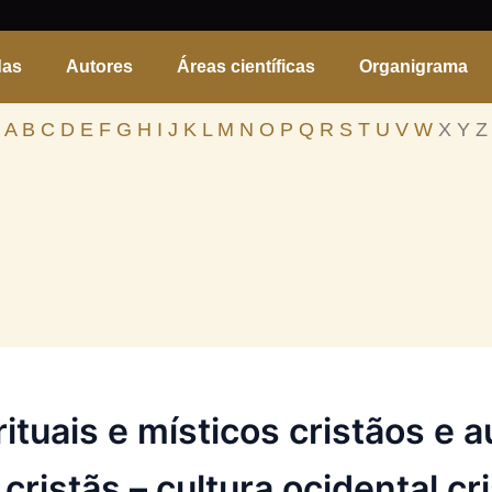
das
Autores
Áreas científicas
Organigrama
A
B
C
D
E
F
G
H
I
J
K
L
M
N
O
P
Q
R
S
T
U
V
W
X Y Z
ituais e místicos cristãos e 
 cristãs – cultura ocidental cr