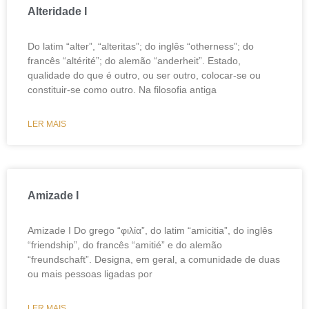
Alteridade I
Do latim “alter”, “alteritas”; do inglês “otherness”; do
francês “altérité”; do alemão “anderheit”. Estado,
qualidade do que é outro, ou ser outro, colocar-se ou
constituir-se como outro. Na filosofia antiga
LER MAIS
Amizade I
Amizade I Do grego “φιλία”, do latim “amicitia”, do inglês
“friendship”, do francês “amitié” e do alemão
“freundschaft”. Designa, em geral, a comunidade de duas
ou mais pessoas ligadas por
LER MAIS