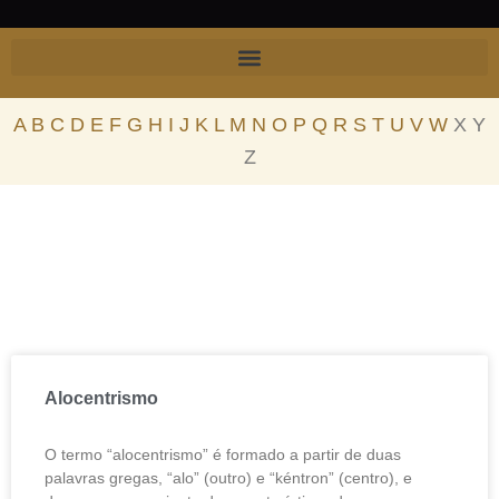
Skip
to
content
A
B
C
D
E
F
G
H
I
J
K
L
M
N
O
P
Q
R
S
T
U
V
W
X Y
Z
Página
Página
Página
Página
Página
Alocentrismo
O termo “alocentrismo” é formado a partir de duas
palavras gregas, “alo” (outro) e “kéntron” (centro), e